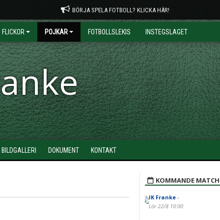
BÖRJA SPELA FOTBOLL? KLICKA HÄR!
FLICKOR
POJKAR
FOTBOLLSLEKIS
INSTEGSLAGET
ranke
BILDGALLERI
DOKUMENT
KONTAKT
KOMMANDE MATCH
IK Franke
-
Lör 22/8 10:00