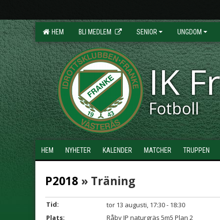
HEM
BLI MEDLEM
SENIOR
UNGDOM
IK F
Fotboll
HEM
NYHETER
KALENDER
MATCHER
TRUPPEN
P2018
» Träning
Tid:
tor 13 augusti, 17:30 - 18:30
Plats:
Råby IP naturgräs 5m5 Plan 2