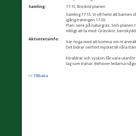
Samling:
17:15, Bredvid planen
Samling 17:15. Vi vill helst att barnen
igång träningen 17:30.
Plan: nere på naturgräs, 5m5-planen 
Viktigt att ta med: Grässkor, benskydd
Aktivitetsinfo:
Var noga med att komma om ni anmält e
Det bidrar oerhört mycket till våra trä
Föräldrar och syskon får vara utanför 
lag som tränar. Behöver ledarna någon 
<< Tillbaka