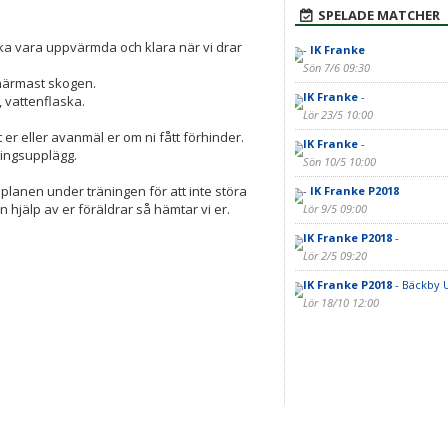
SPELADE MATCHER
 ska vara uppvärmda och klara när vi drar
-
IK Franke
Sön 7/6 09:30
närmast skogen.
IK Franke
-
, vattenflaska.
Lör 23/5 10:00
r eller avanmäl er om ni fått förhinder.
IK Franke
-
ningsupplägg.
Sön 10/5 10:00
planen under träningen för att inte störa
-
IK Franke P2018
hjälp av er föräldrar så hämtar vi er.
Lör 9/5 09:00
IK Franke P2018
-
Lör 2/5 09:20
IK Franke P2018
- Bäckby 
Lör 18/10 12:00