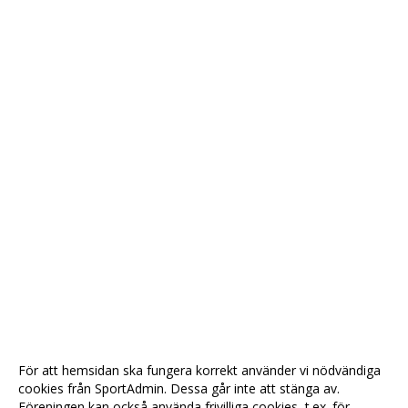
För att hemsidan ska fungera korrekt använder vi nödvändiga
cookies från SportAdmin. Dessa går inte att stänga av.
Föreningen kan också använda frivilliga cookies, t.ex. för