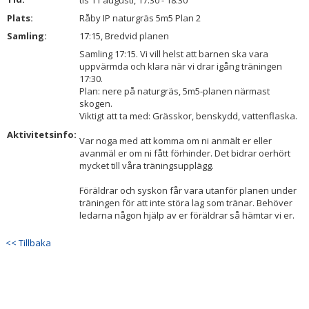
tis 11 augusti, 17:30 - 18:30
BILDGALLERI
Plats:
Råby IP naturgräs 5m5 Plan 2
Samling:
17:15, Bredvid planen
DOKUMENT
Samling 17:15. Vi vill helst att barnen ska vara
uppvärmda och klara när vi drar igång träningen
KONTAKT
17:30.
Plan: nere på naturgräs, 5m5-planen närmast
skogen.
Viktigt att ta med: Grässkor, benskydd, vattenflaska.
Aktivitetsinfo:
Var noga med att komma om ni anmält er eller
avanmäl er om ni fått förhinder. Det bidrar oerhört
mycket till våra träningsupplägg.
Föräldrar och syskon får vara utanför planen under
träningen för att inte störa lag som tränar. Behöver
ledarna någon hjälp av er föräldrar så hämtar vi er.
<< Tillbaka