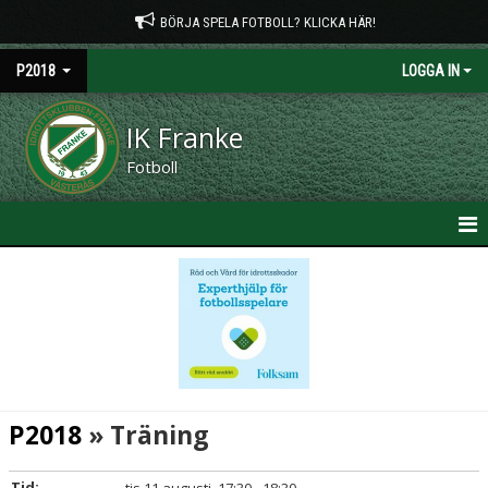
BÖRJA SPELA FOTBOLL? KLICKA HÄR!
P2018
LOGGA IN
IK Franke
Fotboll
HEM
NYHETER
KALENDER
MATCHER
P2018
» Träning
TRUPPEN
Tid: