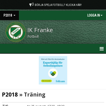
BÖRJA SPELA FOTBOLL? KLICKA HÄR!
P2018
LOGGA IN
IK Franke
Fotboll
HEM
NYHETER
KALENDER
MATCHER
P2018
» Träning
TRUPPEN
Tid: