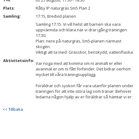
tis 25 augusti, 17:30 - 18:30
BILDGALLERI
Plats:
Råby IP naturgräs 5m5 Plan 2
Samling:
17:15, Bredvid planen
DOKUMENT
Samling 17:15. Vi vill helst att barnen ska vara
uppvärmda och klara när vi drar igång träningen
KONTAKT
17:30.
Plan: nere på naturgräs, 5m5-planen närmast
skogen.
Viktigt att ta med: Grässkor, benskydd, vattenflaska.
Aktivitetsinfo:
Var noga med att komma om ni anmält er eller
avanmäl er om ni fått förhinder. Det bidrar oerhört
mycket till våra träningsupplägg.
Föräldrar och syskon får vara utanför planen under
träningen för att inte störa lag som tränar. Behöver
ledarna någon hjälp av er föräldrar så hämtar vi er.
<< Tillbaka