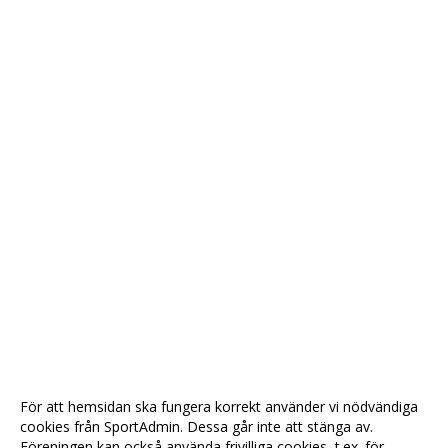
För att hemsidan ska fungera korrekt använder vi nödvändiga
cookies från SportAdmin. Dessa går inte att stänga av.
Föreningen kan också använda frivilliga cookies, t.ex. för