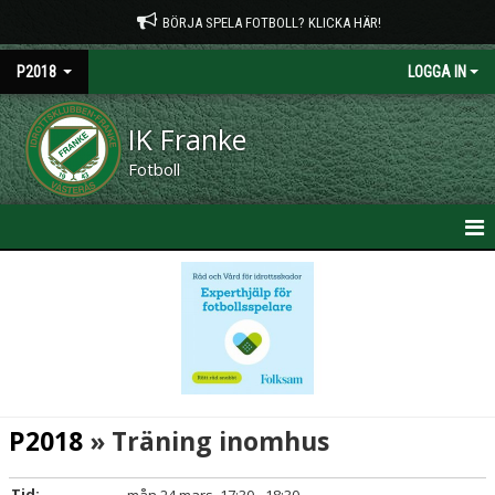
BÖRJA SPELA FOTBOLL? KLICKA HÄR!
P2018
LOGGA IN
IK Franke
Fotboll
HEM
NYHETER
KALENDER
MATCHER
P2018
» Träning inomhus
TRUPPEN
Tid: