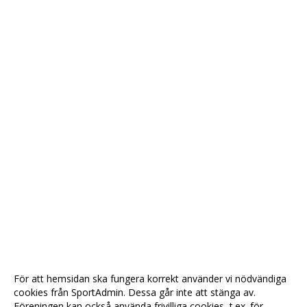
För att hemsidan ska fungera korrekt använder vi nödvändiga
cookies från SportAdmin. Dessa går inte att stänga av.
Föreningen kan också använda frivilliga cookies, t.ex. för