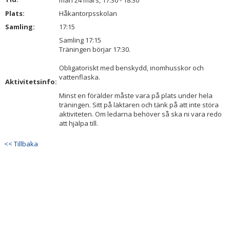
mån 24 mars, 17:30 - 18:30
BILDGALLERI
Plats:
Håkantorpsskolan
Samling:
17:15
DOKUMENT
Samling 17:15
Träningen börjar 17:30.
KONTAKT
Obligatoriskt med benskydd, inomhusskor och
vattenflaska.
Aktivitetsinfo:
Minst en förälder måste vara på plats under hela
träningen. Sitt på läktaren och tänk på att inte störa
aktiviteten. Om ledarna behöver så ska ni vara redo
att hjälpa till.
<< Tillbaka