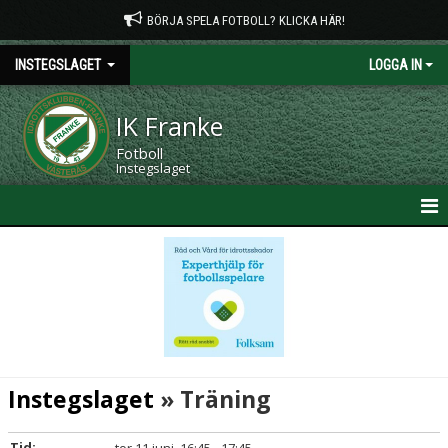
BÖRJA SPELA FOTBOLL? KLICKA HÄR!
INSTEGSLAGET
LOGGA IN
IK Franke
Fotboll
Instegslaget
HEM
NYHETER
KALENDER
MATCHER
Instegslaget
» Träning
TRUPPEN
Tid: