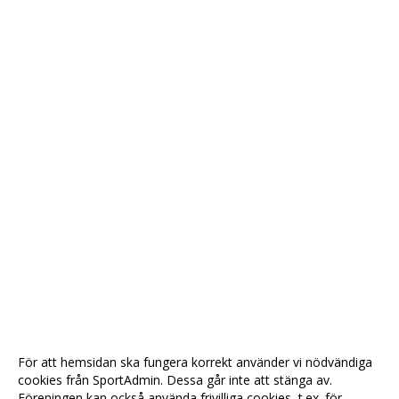
För att hemsidan ska fungera korrekt använder vi nödvändiga
cookies från SportAdmin. Dessa går inte att stänga av.
Föreningen kan också använda frivilliga cookies, t.ex. för