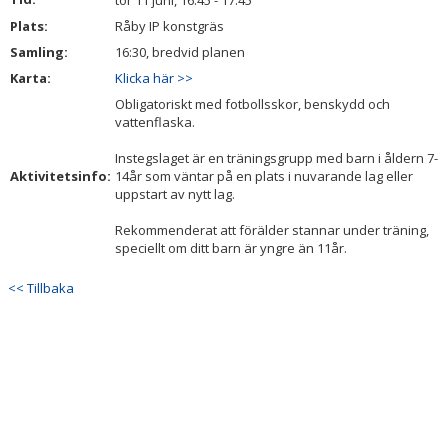
tor 11 juni, 16:45 - 17:45
BILDGALLERI
Plats:
Råby IP konstgräs
Samling:
16:30, bredvid planen
DOKUMENT
Karta:
Klicka här >>
KONTAKT
Obligatoriskt med fotbollsskor, benskydd och
vattenflaska.
INTRESSEANMÄLAN
Instegslaget är en träningsgrupp med barn i åldern 7-
Aktivitetsinfo:
14år som väntar på en plats i nuvarande lag eller
uppstart av nytt lag.
Rekommenderat att förälder stannar under träning,
speciellt om ditt barn är yngre än 11år.
<< Tillbaka