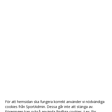
För att hemsidan ska fungera korrekt använder vi nödvändiga
cookies från SportAdmin. Dessa går inte att stänga av.
Föreningen kan också använda frivilliga cookies, t.ex. för