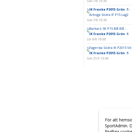
Sön 7/6 10:30
IK Franke P2015 Grön :1
-
Arboga Södra IF P15 Lag2
Sön 7/6 10:30
Barkarö SK P15 Blå Blå -
IK Franke P2015 Grön :1
Lör 6/6 10:00
Fagersta Södra IK P2015 Vit 
IK Franke P2015 Grön :1
Sön 31/5 15:00
För att hemsi
SportAdmin. D
frivilliga cook