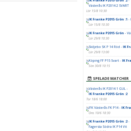
IK Franke P2015 Grön :2
-
Västerås IK P2014:2 SVART
Lör 15/8 10:30
IK Franke P2015 Grön :1
- 
Lör 15/8 10:30
IK Franke P2015 Grön
- Vä
Lör 29/8 10:30
Skiljebo SK P 14 Röd -
IK F
Lör 29/8 13:00
Köping FF P15 Svart -
IK Fr
Sön 30/8 10:15
SPELADE MATCHER
Västerås IK P2014:1 GUL -
IK Franke P2015 Grön :2
Tor 18/6 18:00
IFK Västerås FK P14 -
IK Fr
Ons 10/6 18:30
IK Franke P2015 Grön :2
-
Fagersta Södra IK P14 Vit