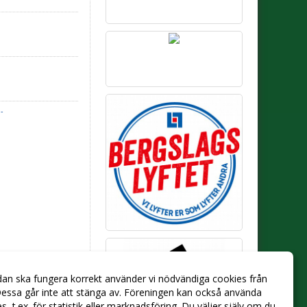
-
dan ska fungera korrekt använder vi nödvändiga cookies från
essa går inte att stänga av. Föreningen kan också använda
ies, t.ex. för statistik eller marknadsföring. Du väljer själv om du