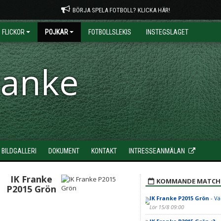
BÖRJA SPELA FOTBOLL? KLICKA HÄR!
FLICKOR
POJKAR
FOTBOLLSLEKIS
INSTEGSLAGET
ranke
BILDGALLERI
DOKUMENT
KONTAKT
INTRESSEANMÄLAN
IK Franke
KOMMANDE MATCH
P2015 Grön
IK Franke P2015 Grön
- Vä
Lör 15/8 09:00