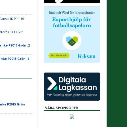
Ransta IK P14-16
sterås SK FK Vit
ranke P2015 Grön :2
anke P2015 Grön :1
anke P2015 Grön
VÅRA SPONSORER