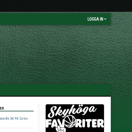
LOGGA IN
ER
sterås SK FK Grön