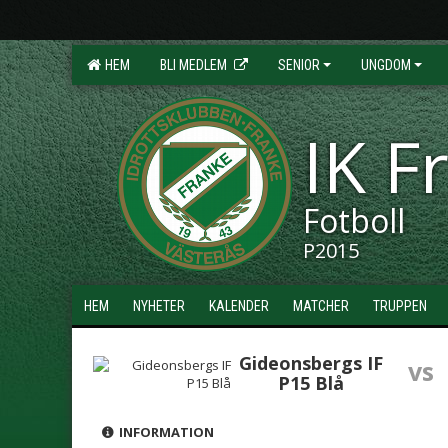
HEM
BLI MEDLEM
SENIOR
UNGDOM
IK F
Fotboll
P2015
HEM
NYHETER
KALENDER
MATCHER
TRUPPEN
Gideonsbergs IF
vs
P15 Blå
INFORMATION