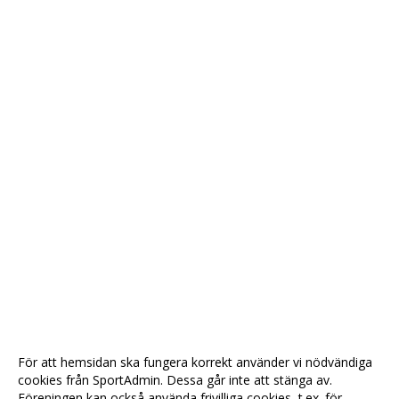
För att hemsidan ska fungera korrekt använder vi nödvändiga
cookies från SportAdmin. Dessa går inte att stänga av.
Föreningen kan också använda frivilliga cookies, t.ex. för