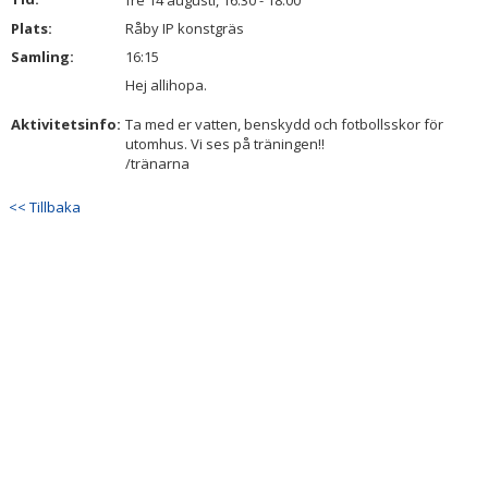
fre 14 augusti, 16:30 - 18:00
DOKUMENT
Plats:
Råby IP konstgräs
Samling:
16:15
KONTAKT
Hej allihopa.
INTRESSEANMÄLAN
Aktivitetsinfo:
Ta med er vatten, benskydd och fotbollsskor för
utomhus. Vi ses på träningen!!
/tränarna
<< Tillbaka