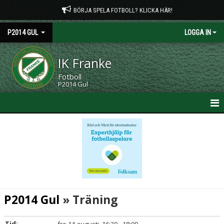
BÖRJA SPELA FOTBOLL? KLICKA HÄR!
P2014 GUL
LOGGA IN
IK Franke
Fotboll
P2014 Gul
HEM
NYHETER
KALENDER
MATCHER
P2014 Gul
» Träning
TRUPPEN
Tid: