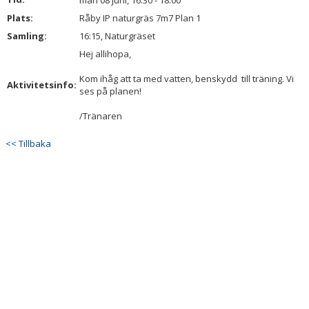
mån 08 juni, 16:30 - 18:00
DOKUMENT
Plats:
Råby IP naturgräs 7m7 Plan 1
Samling:
16:15, Naturgräset
KONTAKT
Hej allihopa,
INTRESSEANMÄLAN
Kom ihåg att ta med vatten, benskydd till träning. Vi
Aktivitetsinfo:
ses på planen!
/Tränaren
<< Tillbaka