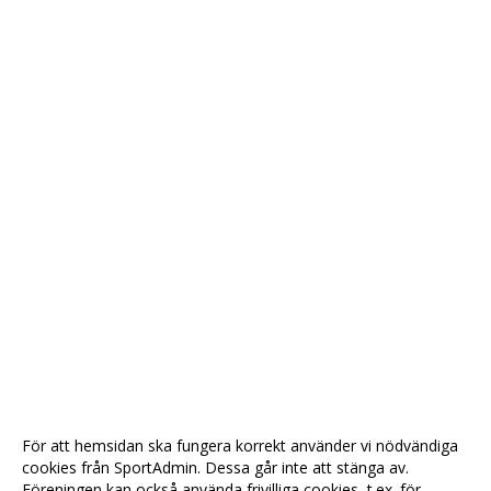
För att hemsidan ska fungera korrekt använder vi nödvändiga
cookies från SportAdmin. Dessa går inte att stänga av.
Föreningen kan också använda frivilliga cookies, t.ex. för