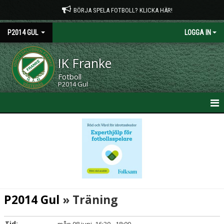
BÖRJA SPELA FOTBOLL? KLICKA HÄR!
P2014 GUL
LOGGA IN
IK Franke
Fotboll
P2014 Gul
HEM
NYHETER
KALENDER
MATCHER
P2014 Gul
» Träning
TRUPPEN
Tid: