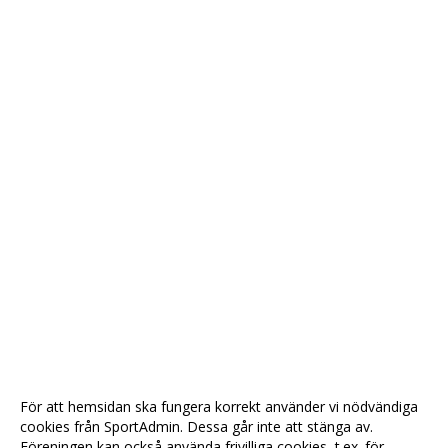
För att hemsidan ska fungera korrekt använder vi nödvändiga
cookies från SportAdmin. Dessa går inte att stänga av.
Föreningen kan också använda frivilliga cookies, t.ex. för