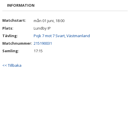
DOKUMENT
INFORMATION
KONTAKT
Matchstart:
mån 01 juni, 18:00
Plats:
Lundby IP
INTRESSEANMÄLAN
Tävling:
Pojk 7 mot 7 Svart, Västmanland
Matchnummer:
215190031
Samling:
17:15
<< Tillbaka