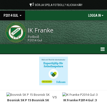
BÖRJA SPELA FOTBOLL? KLICKA HÄR!
P2014 GUL
LOGGA IN
IK Franke
Fotboll
P2014 Gul
HEM
NYHETER
KALENDER
MATCHER
vs
TRUPPEN
Bosnisk SK P 15 Bosnisk SK
IK Franke P2014 Gul :3