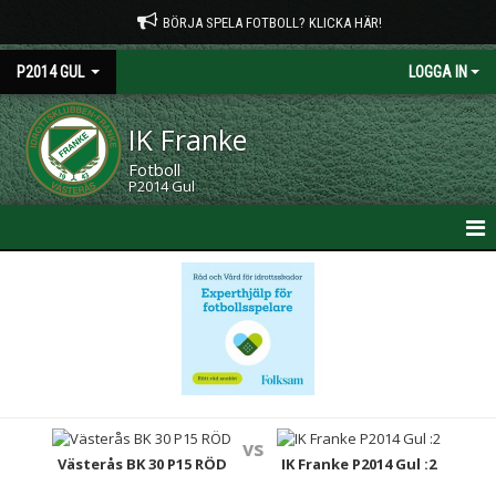
BÖRJA SPELA FOTBOLL? KLICKA HÄR!
P2014 GUL
LOGGA IN
IK Franke
Fotboll
P2014 Gul
HEM
NYHETER
KALENDER
MATCHER
vs
TRUPPEN
Västerås BK 30 P15 RÖD
IK Franke P2014 Gul :2