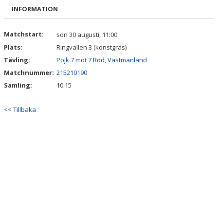
DOKUMENT
INFORMATION
KONTAKT
Matchstart:
sön 30 augusti, 11:00
Plats:
Ringvallen 3 (konstgräs)
INTRESSEANMÄLAN
Tävling:
Pojk 7 mot 7 Röd, Västmanland
Matchnummer:
215210190
Samling:
10:15
<< Tillbaka