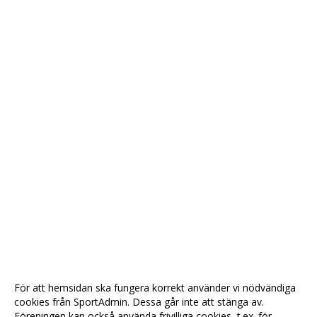
För att hemsidan ska fungera korrekt använder vi nödvändiga
cookies från SportAdmin. Dessa går inte att stänga av.
Föreningen kan också använda frivilliga cookies, t.ex. för