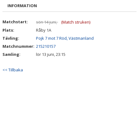
DOKUMENT
INFORMATION
KONTAKT
Matchstart:
sön 14 juni,
(Match struken)
Plats:
Råby 1A
INTRESSEANMÄLAN
Tävling:
Pojk 7 mot 7 Röd, Västmanland
Matchnummer:
215210157
Samling:
lör 13 juni, 23:15
<< Tillbaka