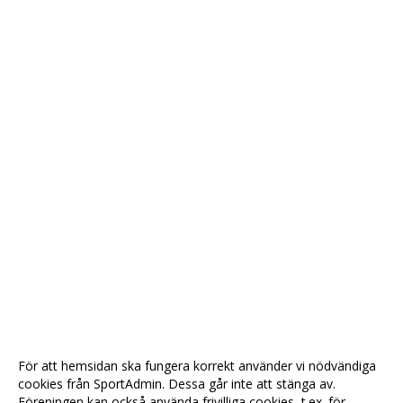
För att hemsidan ska fungera korrekt använder vi nödvändiga
cookies från SportAdmin. Dessa går inte att stänga av.
Föreningen kan också använda frivilliga cookies, t.ex. för