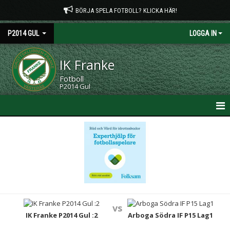
BÖRJA SPELA FOTBOLL? KLICKA HÄR!
P2014 GUL
LOGGA IN
IK Franke
Fotboll
P2014 Gul
HEM
NYHETER
KALENDER
MATCHER
vs
TRUPPEN
IK Franke P2014 Gul :2
Arboga Södra IF P15 Lag1