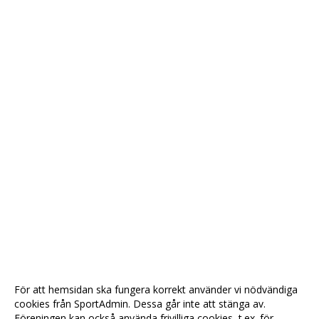
För att hemsidan ska fungera korrekt använder vi nödvändiga
cookies från SportAdmin. Dessa går inte att stänga av.
Föreningen kan också använda frivilliga cookies, t.ex. för