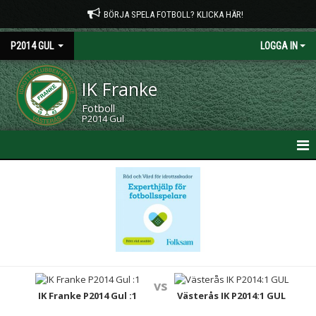
BÖRJA SPELA FOTBOLL? KLICKA HÄR!
P2014 GUL
LOGGA IN
IK Franke
Fotboll
P2014 Gul
HEM
NYHETER
KALENDER
MATCHER
vs
TRUPPEN
IK Franke P2014 Gul :1
Västerås IK P2014:1 GUL