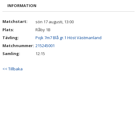
DOKUMENT
INFORMATION
KONTAKT
Matchstart:
sön 17 augusti, 13:00
Plats:
Råby 1B
INTRESSEANMÄLAN
Tävling:
Pojk 7m7 Blå gr.1 Höst Västmanland
Matchnummer:
215245001
Samling:
12:15
<< Tillbaka