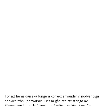
För att hemsidan ska fungera korrekt använder vi nödvändiga
cookies från SportAdmin. Dessa går inte att stänga av.
Föreningen kan också använda frivilliga cookies, t.ex. för