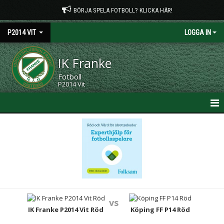
BÖRJA SPELA FOTBOLL? KLICKA HÄR!
P2014 VIT
LOGGA IN
IK Franke
Fotboll
P2014 Vit
HEM
NYHETER
KALENDER
MATCHER
vs
TRUPPEN
IK Franke P2014 Vit Röd
Köping FF P14 Röd