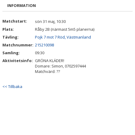
DOKUMENT
INFORMATION
KONTAKT
Matchstart:
sön 31 maj, 10:30
Plats:
Råby 2B (närmast 5m5 planerna)
INTRESSEANMÄLAN
Tävling:
Pojk 7 mot 7 Röd, Västmanland
Matchnummer:
215210098
Samling:
09:30
Aktivitetsinfo:
GRÖNA KLÄDER!
Domare: Simon, 0702597444
Matchvärd: ??
<< Tillbaka