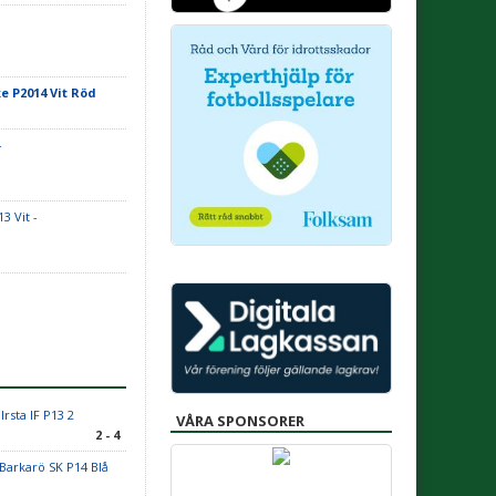
e P2014 Vit Röd
-
3 Vit -
 Irsta IF P13 2
VÅRA SPONSORER
2 - 4
Barkarö SK P14 Blå