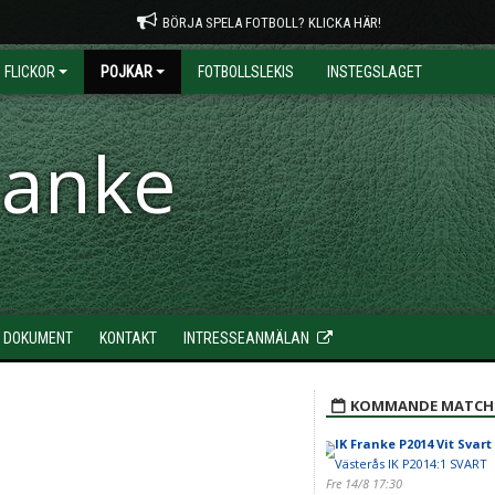
BÖRJA SPELA FOTBOLL? KLICKA HÄR!
FLICKOR
POJKAR
FOTBOLLSLEKIS
INSTEGSLAGET
ranke
DOKUMENT
KONTAKT
INTRESSEANMÄLAN
KOMMANDE MATCH
IK Franke P2014 Vit Svart
Västerås IK P2014:1 SVART
Fre 14/8 17:30