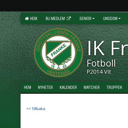
HEM
BLI MEDLEM
SENIOR
UNGDOM
IK F
Fotboll
P2014 Vit
HEM
NYHETER
KALENDER
MATCHER
TRUPPEN
<< Tillbaka