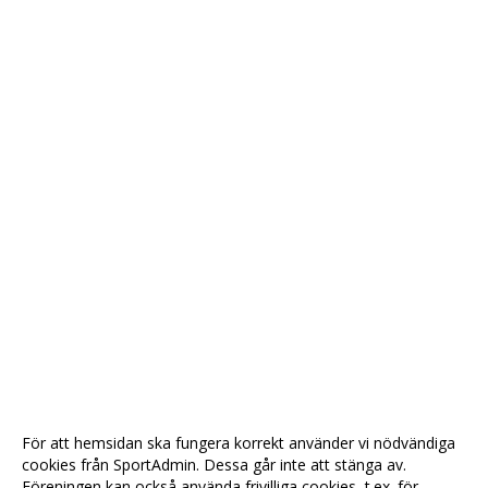
För att hemsidan ska fungera korrekt använder vi nödvändiga
cookies från SportAdmin. Dessa går inte att stänga av.
Föreningen kan också använda frivilliga cookies, t.ex. för