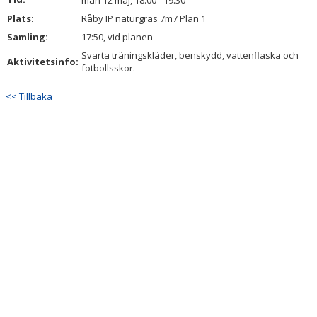
mån 12 maj, 18:00 - 19:30
DOKUMENT
Plats:
Råby IP naturgräs 7m7 Plan 1
Samling:
17:50, vid planen
KONTAKT
Svarta träningskläder, benskydd, vattenflaska och
Aktivitetsinfo:
fotbollsskor.
INTRESSEANMÄLAN
<< Tillbaka