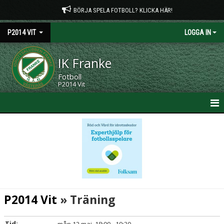
BÖRJA SPELA FOTBOLL? KLICKA HÄR!
P2014 VIT
LOGGA IN
IK Franke
Fotboll
P2014 Vit
HEM
NYHETER
KALENDER
MATCHER
P2014 Vit
» Träning
TRUPPEN
Tid: