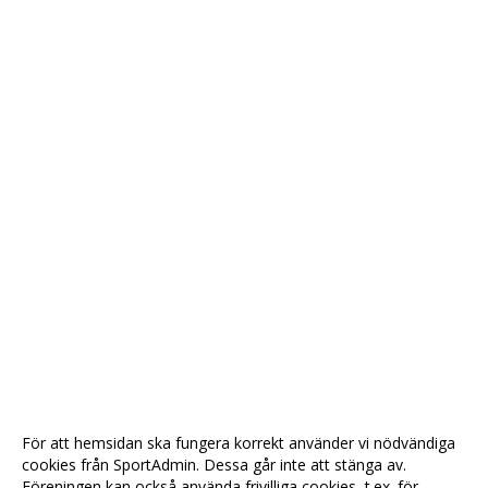
För att hemsidan ska fungera korrekt använder vi nödvändiga
cookies från SportAdmin. Dessa går inte att stänga av.
Föreningen kan också använda frivilliga cookies, t.ex. för