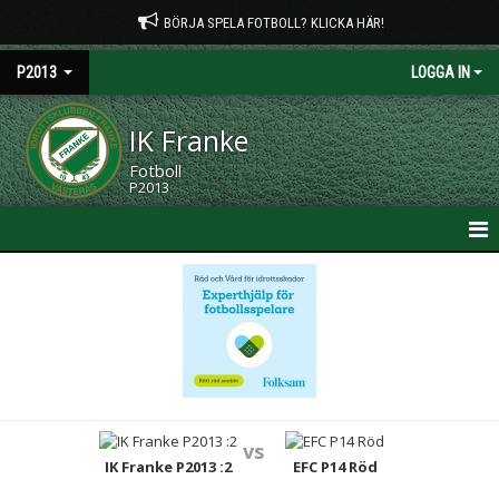
BÖRJA SPELA FOTBOLL? KLICKA HÄR!
P2013
LOGGA IN
IK Franke
Fotboll
P2013
HEM
NYHETER
KALENDER
MATCHER
vs
TRUPPEN
IK Franke P2013 :2
EFC P14 Röd