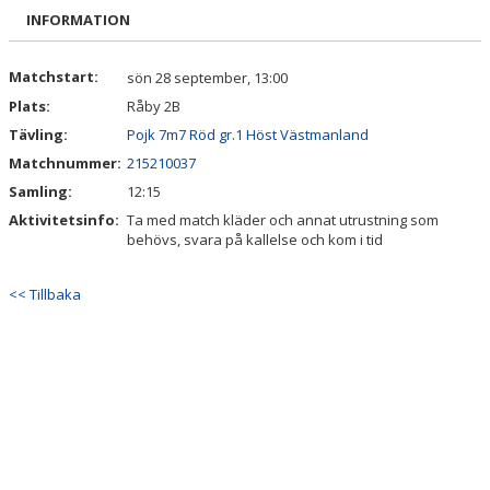
BILDGALLERI
INFORMATION
DOKUMENT
Matchstart:
sön 28 september, 13:00
Plats:
Råby 2B
KONTAKT
Tävling:
Pojk 7m7 Röd gr.1 Höst Västmanland
INTRESSEANMÄLAN
Matchnummer:
215210037
Samling:
12:15
Aktivitetsinfo:
Ta med match kläder och annat utrustning som
behövs, svara på kallelse och kom i tid
<< Tillbaka