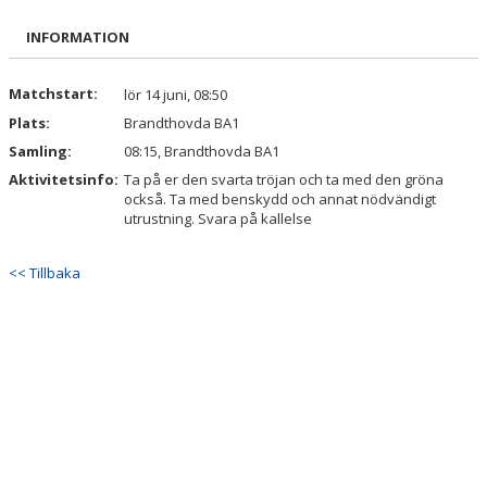
BILDGALLERI
INFORMATION
DOKUMENT
Matchstart:
lör 14 juni, 08:50
KONTAKT
Plats:
Brandthovda BA1
Samling:
08:15, Brandthovda BA1
INTRESSEANMÄLAN
Aktivitetsinfo:
Ta på er den svarta tröjan och ta med den gröna
också. Ta med benskydd och annat nödvändigt
utrustning. Svara på kallelse
<< Tillbaka