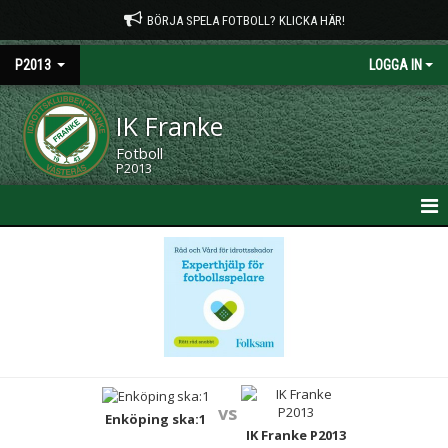
BÖRJA SPELA FOTBOLL? KLICKA HÄR!
P2013
LOGGA IN
IK Franke
Fotboll
P2013
HEM
NYHETER
KALENDER
MATCHER
vs
TRUPPEN
Enköping ska:1
IK Franke P2013