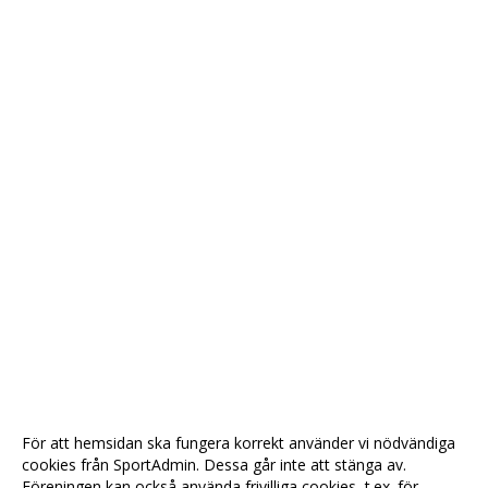
För att hemsidan ska fungera korrekt använder vi nödvändiga
cookies från SportAdmin. Dessa går inte att stänga av.
Föreningen kan också använda frivilliga cookies, t.ex. för