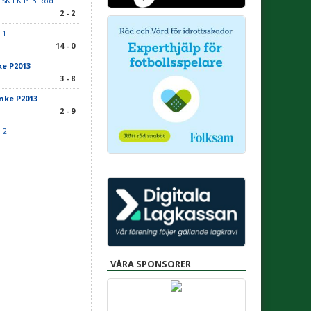
 SK FK P13 Röd
2 - 2
 1
14 - 0
ke P2013
3 - 8
anke P2013
2 - 9
 2
VÅRA SPONSORER