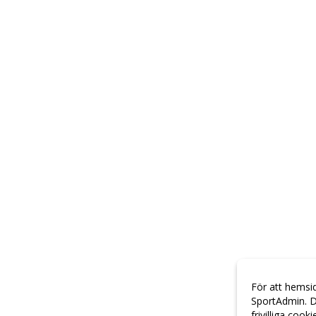
För att hemsi
SportAdmin. D
frivilliga cook