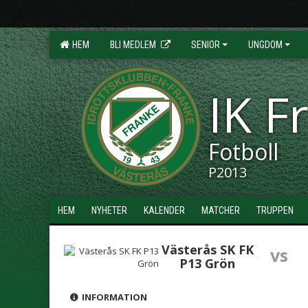
HEM
BLI MEDLEM
SENIOR
UNGDOM
IK F
Fotboll
P2013
HEM
NYHETER
KALENDER
MATCHER
TRUPPEN
Västerås SK FK
vs
P13 Grön
INFORMATION