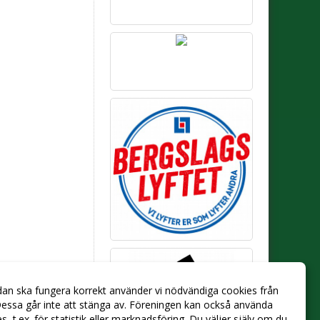
dan ska fungera korrekt använder vi nödvändiga cookies från
essa går inte att stänga av. Föreningen kan också använda
ies, t.ex. för statistik eller marknadsföring. Du väljer själv om du