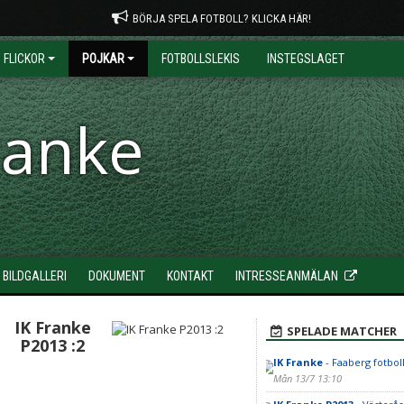
BÖRJA SPELA FOTBOLL? KLICKA HÄR!
FLICKOR
POJKAR
FOTBOLLSLEKIS
INSTEGSLAGET
ranke
BILDGALLERI
DOKUMENT
KONTAKT
INTRESSEANMÄLAN
IK Franke
SPELADE MATCHER
P2013 :2
IK Franke
- Faaberg fotbol
Mån 13/7 13:10