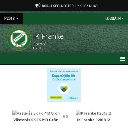
BÖRJA SPELA FOTBOLL? KLICKA HÄR!
P2013
LOGGA IN
IK Franke
Fotboll
P2013
HEM
NYHETER
KALENDER
MATCHER
vs
TRUPPEN
Västerås SK FK P13 Grön
IK Franke P2013 :2