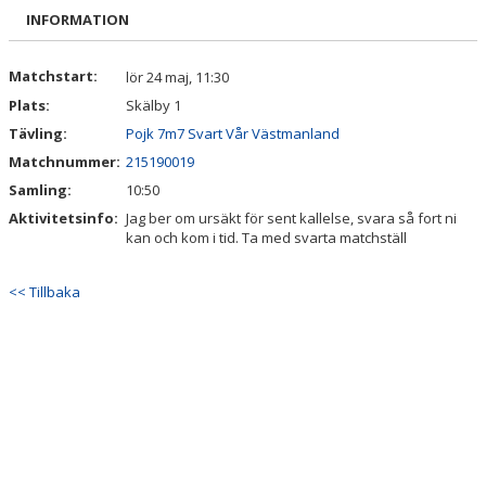
BILDGALLERI
INFORMATION
DOKUMENT
Matchstart:
lör 24 maj, 11:30
Plats:
Skälby 1
KONTAKT
Tävling:
Pojk 7m7 Svart Vår Västmanland
INTRESSEANMÄLAN
Matchnummer:
215190019
Samling:
10:50
Aktivitetsinfo:
Jag ber om ursäkt för sent kallelse, svara så fort ni
kan och kom i tid. Ta med svarta matchställ
<< Tillbaka