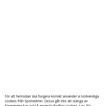
För att hemsidan ska fungera korrekt använder vi nödvändiga
cookies från SportAdmin. Dessa går inte att stänga av.
Föreningen kan också använda frivilliga cookies, t.ex. för