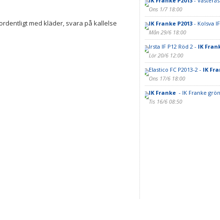
IK Franke P2013
- Västerås
Ons 1/7 18:00
ordentligt med kläder, svara på kallelse
IK Franke P2013
- Kolsva IF
Mån 29/6 18:00
Irsta IF P12 Röd 2 -
IK Fran
Lör 20/6 12:00
Elastico FC P2013-2 -
IK Fr
Ons 17/6 18:00
IK Franke
- IK Franke grön
Tis 16/6 08:50