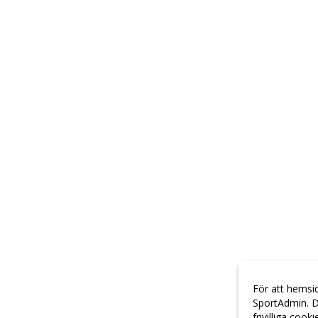
För att hemsi
SportAdmin. D
frivilliga cook