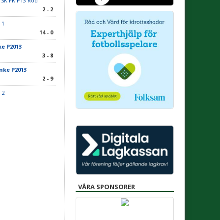
 SK FK P13 Röd
2 - 2
 1
14 - 0
ke P2013
3 - 8
anke P2013
2 - 9
 2
VÅRA SPONSORER