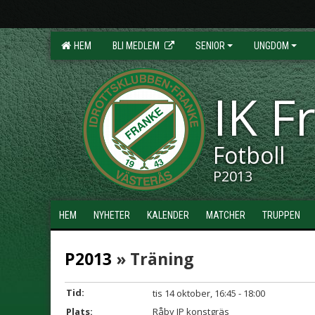
HEM
BLI MEDLEM
SENIOR
UNGDOM
IK F
Fotboll
P2013
HEM
NYHETER
KALENDER
MATCHER
TRUPPEN
P2013
» Träning
Tid:
tis 14 oktober, 16:45 - 18:00
Plats:
Råby IP konstgräs