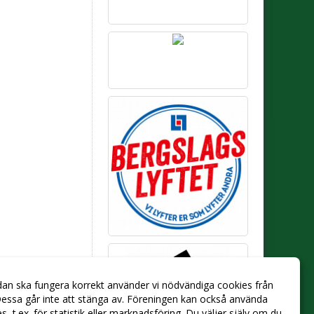
dan ska fungera korrekt använder vi nödvändiga cookies från
essa går inte att stänga av. Föreningen kan också använda
ies, t.ex. för statistik eller marknadsföring. Du väljer själv om du