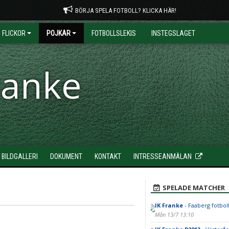
BÖRJA SPELA FOTBOLL? KLICKA HÄR!
FLICKOR
POJKAR
FOTBOLLSLEKIS
INSTEGSLAGET
ranke
BILDGALLERI
DOKUMENT
KONTAKT
INTRESSEANMÄLAN
SPELADE MATCHER
IK Franke
- Faaberg fotbol
Mån 13/7 13:10