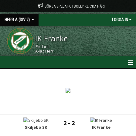
BÖRJA SPELA FOTBOLL? KLICKA HÄR!
HERR A (DIV 2)
LOGGA IN
IK Franke
Fotboll
A-lag Herr
HEM
NYHETER
KALENDER
MATCHER
2 - 2
TRUPPEN
Skiljebo SK
IK Franke