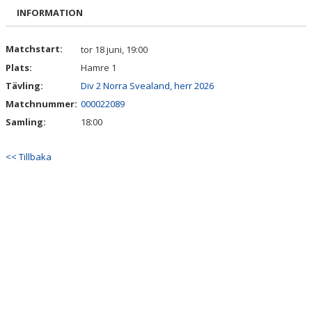
BILDGALLERI
INFORMATION
DOKUMENT
Matchstart:
tor 18 juni, 19:00
Plats:
Hamre 1
KONTAKT
Tävling:
Div 2 Norra Svealand, herr 2026
Matchnummer:
000022089
Samling:
18:00
<< Tillbaka