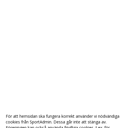
För att hemsidan ska fungera korrekt använder vi nödvändiga
cookies från SportAdmin. Dessa går inte att stänga av.
Föreningen kan också använda frivilliga cookies, t.ex. för