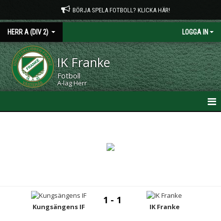
BÖRJA SPELA FOTBOLL? KLICKA HÄR!
HERR A (DIV 2)
LOGGA IN
IK Franke
Fotboll
A-lag Herr
HEM
NYHETER
KALENDER
MATCHER
1 - 1
TRUPPEN
Kungsängens IF
IK Franke