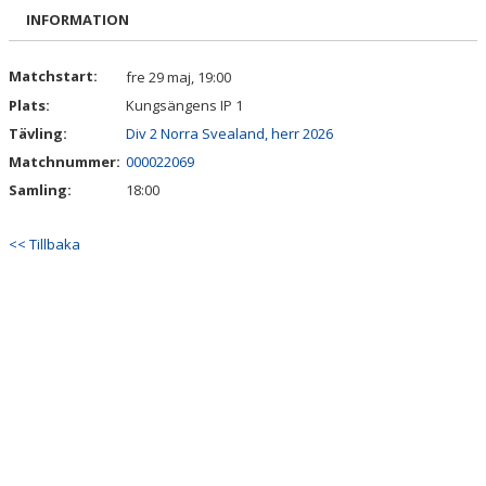
BILDGALLERI
INFORMATION
DOKUMENT
Matchstart:
fre 29 maj, 19:00
Plats:
Kungsängens IP 1
KONTAKT
Tävling:
Div 2 Norra Svealand, herr 2026
Matchnummer:
000022069
Samling:
18:00
<< Tillbaka