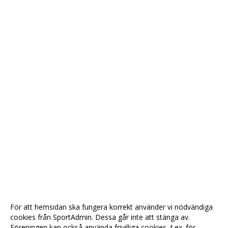
För att hemsidan ska fungera korrekt använder vi nödvändiga
cookies från SportAdmin. Dessa går inte att stänga av.
Föreningen kan också använda frivilliga cookies, t.ex. för