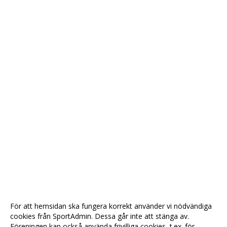
För att hemsidan ska fungera korrekt använder vi nödvändiga
cookies från SportAdmin. Dessa går inte att stänga av.
Föreningen kan också använda frivilliga cookies, t.ex. för