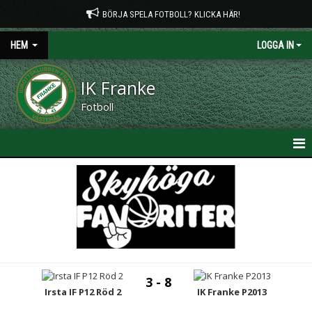
BÖRJA SPELA FOTBOLL? KLICKA HÄR!
HEM
LOGGA IN
IK Franke
Fotboll
HEM
NYHETER
OM KLUBBEN
KONTAKT
3 - 8
Irsta IF P12 Röd 2
IK Franke P2013
PLANTIDER