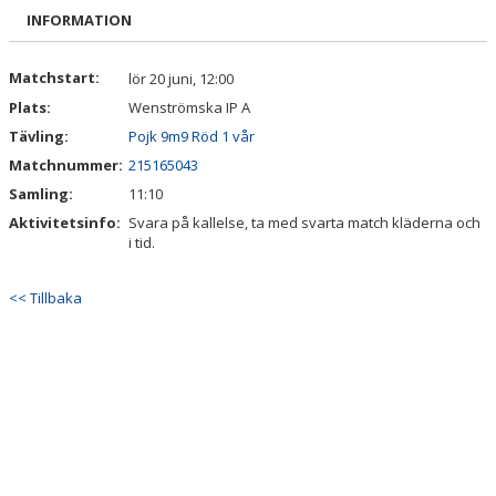
KALENDER
INFORMATION
BILDGALLERI
Matchstart:
lör 20 juni, 12:00
Plats:
Wenströmska IP A
DOKUMENT
Tävling:
Pojk 9m9 Röd 1 vår
VÅRA LAG/TRÄNARE
Matchnummer:
215165043
Samling:
11:10
MATCHER
Aktivitetsinfo:
Svara på kallelse, ta med svarta match kläderna och
i tid.
BLI MEDLEM
<< Tillbaka