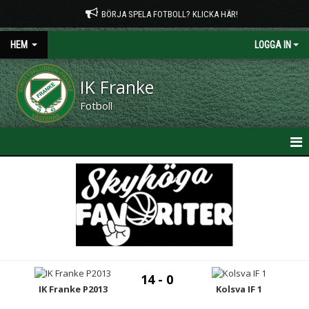
BÖRJA SPELA FOTBOLL? KLICKA HÄR!
HEM
LOGGA IN
IK Franke
Fotboll
HEM
NYHETER
OM KLUBBEN
KONTAKT
14 - 0
IK Franke P2013
Kolsva IF 1
PLANTIDER