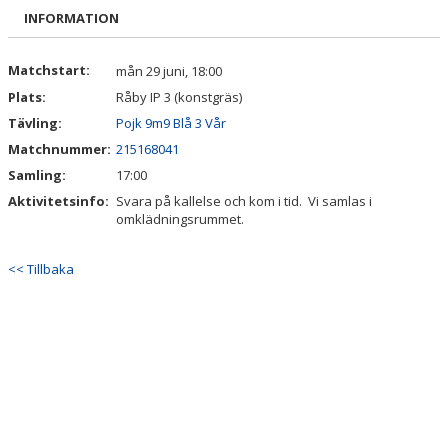
KALENDER
INFORMATION
BILDGALLERI
Matchstart:
mån 29 juni, 18:00
Plats:
Råby IP 3 (konstgräs)
DOKUMENT
Tävling:
Pojk 9m9 Blå 3 Vår
VÅRA LAG/TRÄNARE
Matchnummer:
215168041
Samling:
17:00
MATCHER
Aktivitetsinfo:
Svara på kallelse och kom i tid. Vi samlas i
omklädningsrummet.
BLI MEDLEM
<< Tillbaka