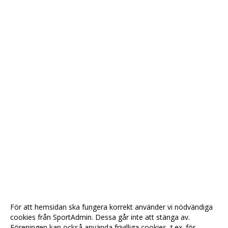
För att hemsidan ska fungera korrekt använder vi nödvändiga
cookies från SportAdmin. Dessa går inte att stänga av.
Föreningen kan också använda frivilliga cookies, t.ex. för