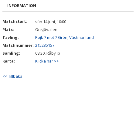
KALENDER
INFORMATION
BILDGALLERI
Matchstart:
sön 14 juni, 10:00
Plats:
Onsjövallen
DOKUMENT
Tävling:
Pojk 7 mot 7 Grön, Västmanland
VÅRA LAG/TRÄNARE
Matchnummer:
215235157
Samling:
08:30, Råby ip
MATCHER
Karta:
Klicka här >>
BLI MEDLEM
<< Tillbaka