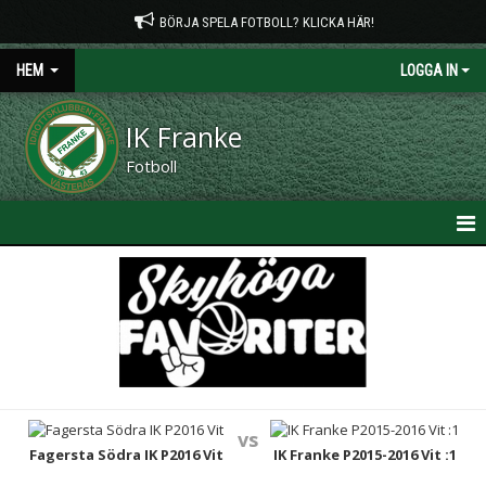
BÖRJA SPELA FOTBOLL? KLICKA HÄR!
HEM
LOGGA IN
IK Franke
Fotboll
HEM
NYHETER
OM KLUBBEN
KONTAKT
vs
Fagersta Södra IK P2016 Vit
IK Franke P2015-2016 Vit :1
PLANTIDER