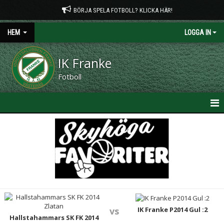
BÖRJA SPELA FOTBOLL? KLICKA HÄR!
HEM
LOGGA IN
IK Franke
Fotboll
HEM
NYHETER
OM KLUBBEN
KONTAKT
IK Franke P2014 Gul :2
vs
PLANTIDER
Hallstahammars SK FK 2014