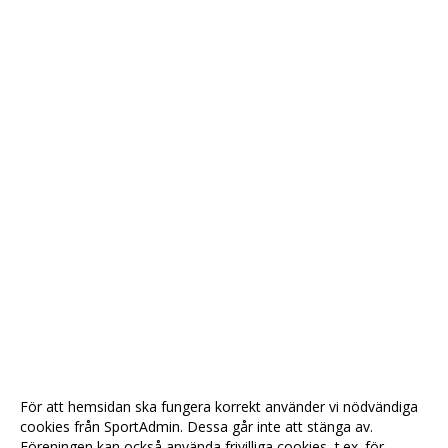
För att hemsidan ska fungera korrekt använder vi nödvändiga
cookies från SportAdmin. Dessa går inte att stänga av.
Föreningen kan också använda frivilliga cookies, t.ex. för