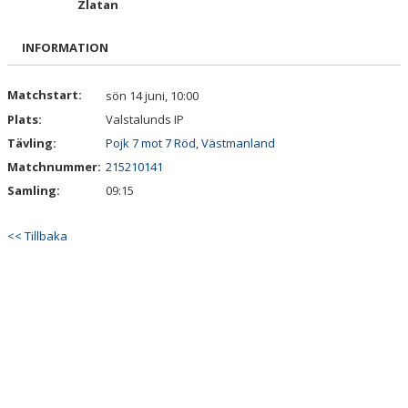
Zlatan
KALENDER
INFORMATION
BILDGALLERI
DOKUMENT
Matchstart:
sön 14 juni, 10:00
Plats:
Valstalunds IP
VÅRA LAG/TRÄNARE
Tävling:
Pojk 7 mot 7 Röd, Västmanland
Matchnummer:
215210141
MATCHER
Samling:
09:15
BLI MEDLEM
<< Tillbaka